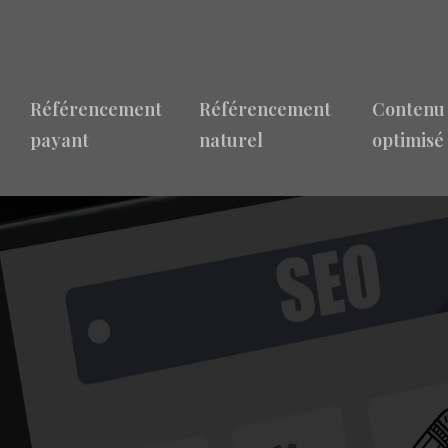
Référencement
Référencement
Contenu
payant
naturel
optimisé