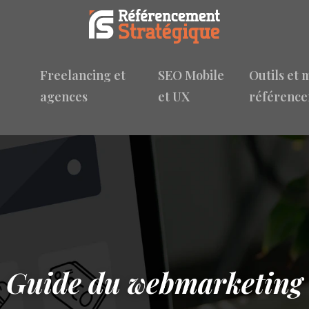
Freelancing et
SEO Mobile
Outils et 
agences
et UX
référenc
Guide du webmarketing